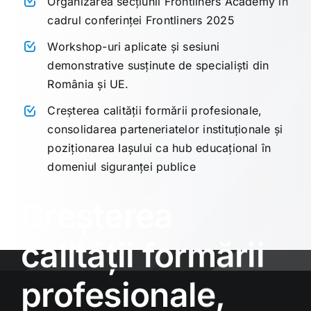
Organizarea secțiunii Frontliners Academy în
cadrul conferinței Frontliners 2025
Workshop-uri aplicate și sesiuni
demonstrative susținute de specialiști din
România și UE.
Creșterea calității formării profesionale,
consolidarea parteneriatelor instituționale și
poziționarea Iașului ca hub educațional în
domeniul siguranței publice
Creșterea
calității formării
profesionale,