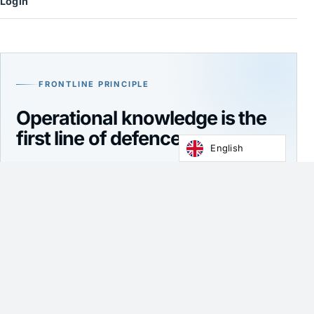
Login
FRONTLINE PRINCIPLE
Operational knowledge is the
first line of defence.
English
Join the professionals, institutions and experts
contributing to FRONTLINERS 2026.
Join FRONTLINERS 2026
↗