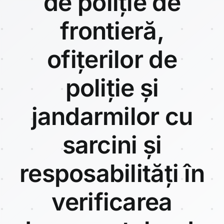
de poliție de
frontieră,
ofițerilor
de
poliție și
jandarmilor cu
sarcini și
resposabilități în
verificarea