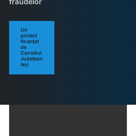
fraudelor
Un
proiect
finanțat
de
Consiliul
Județean
Iași